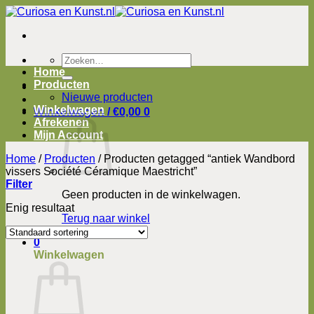
Ga
naar
inhoud
Zoeken
naar:
Home
Producten
Nieuwe producten
Winkelwagen
Winkelwagen /
€
0,00
0
Afrekenen
Mijn Account
Home
/
Producten
/
Producten getagged “antiek Wandbord
vissers Société Céramique Maestricht”
Filter
Geen producten in de winkelwagen.
Enig resultaat
Terug naar winkel
0
Winkelwagen