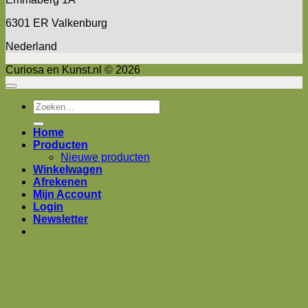
6301 ER Valkenburg
Nederland
Curiosa en Kunst.nl © 2026
Zoeken
naar:
Home
Producten
Nieuwe producten
Winkelwagen
Afrekenen
Mijn Account
Login
Newsletter