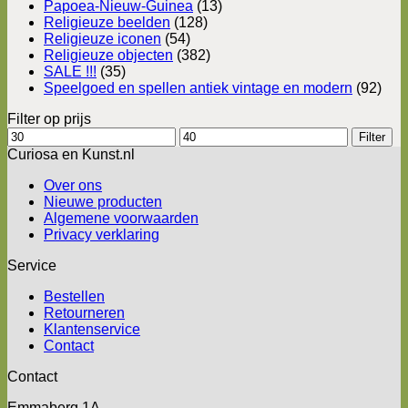
Papoea-Nieuw-Guinea
(13)
Religieuze beelden
(128)
Religieuze iconen
(54)
Religieuze objecten
(382)
SALE !!!
(35)
Speelgoed en spellen antiek vintage en modern
(92)
Filter op prijs
Min.
Max.
Filter
prijs
prijs
Curiosa en Kunst.nl
Over ons
Nieuwe producten
Algemene voorwaarden
Privacy verklaring
Service
Bestellen
Retourneren
Klantenservice
Contact
Contact
Emmaberg 1A