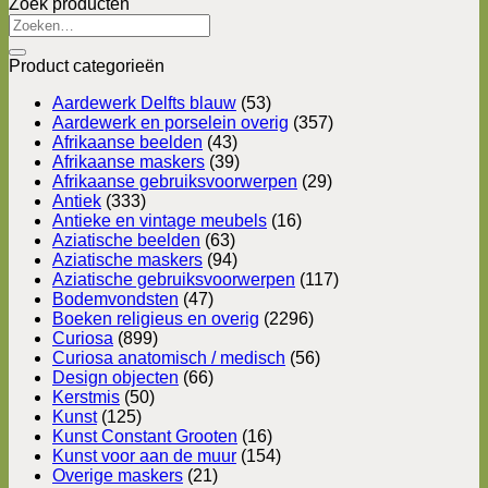
Zoek producten
Zoeken
naar:
Product categorieën
Aardewerk Delfts blauw
(53)
Aardewerk en porselein overig
(357)
Afrikaanse beelden
(43)
Afrikaanse maskers
(39)
Afrikaanse gebruiksvoorwerpen
(29)
Antiek
(333)
Antieke en vintage meubels
(16)
Aziatische beelden
(63)
Aziatische maskers
(94)
Aziatische gebruiksvoorwerpen
(117)
Bodemvondsten
(47)
Boeken religieus en overig
(2296)
Curiosa
(899)
Curiosa anatomisch / medisch
(56)
Design objecten
(66)
Kerstmis
(50)
Kunst
(125)
Kunst Constant Grooten
(16)
Kunst voor aan de muur
(154)
Overige maskers
(21)