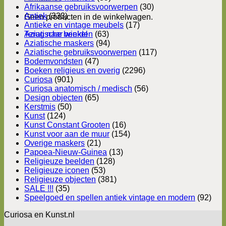
Afrikaanse gebruiksvoorwerpen
(30)
Antiek
(333)
Geen producten in de winkelwagen.
Antieke en vintage meubels
(17)
Terug naar winkel
Aziatische beelden
(63)
Aziatische maskers
(94)
Aziatische gebruiksvoorwerpen
(117)
Bodemvondsten
(47)
Boeken religieus en overig
(2296)
Curiosa
(901)
Curiosa anatomisch / medisch
(56)
Design objecten
(65)
Kerstmis
(50)
Kunst
(124)
Kunst Constant Grooten
(16)
Kunst voor aan de muur
(154)
Overige maskers
(21)
Papoea-Nieuw-Guinea
(13)
Religieuze beelden
(128)
Religieuze iconen
(53)
Religieuze objecten
(381)
SALE !!!
(35)
Speelgoed en spellen antiek vintage en modern
(92)
Curiosa en Kunst.nl