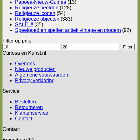
Papoea-Nieuw-Guinea
(13)
Religieuze beelden
(128)
Religieuze iconen
(54)
Religieuze objecten
(383)
SALE !!!
(35)
Speelgoed en spellen antiek vintage en modern
(92)
Filter op prijs
Min.
Max.
Filter
prijs
prijs
Curiosa en Kunst.nl
Over ons
Nieuwe producten
Algemene voorwaarden
Privacy verklaring
Service
Bestellen
Retourneren
Klantenservice
Contact
Contact
Emmaberg 1A