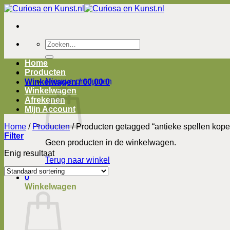
Ga
naar
inhoud
Zoeken
naar:
Home
Producten
Nieuwe producten
Winkelwagen /
€
0,00
0
Winkelwagen
Afrekenen
Mijn Account
Home
/
Producten
/
Producten getagged “antieke spellen kope
Filter
Geen producten in de winkelwagen.
Enig resultaat
Terug naar winkel
0
Winkelwagen