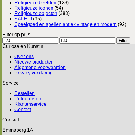
Religieuze beelden
(128)
Religieuze iconen
(54)
Religieuze objecten
(383)
SALE !!!
(35)
Speelgoed en spellen antiek vintage en modern
(92)
Filter op prijs
Min.
Max.
Filter
prijs
prijs
Curiosa en Kunst.nl
Over ons
Nieuwe producten
Algemene voorwaarden
Privacy verklaring
Service
Bestellen
Retourneren
Klantenservice
Contact
Contact
Emmaberg 1A