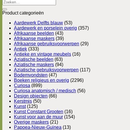
Zoeken
naar:
Product categorieën
Aardewerk Delfts blauw
(53)
Aardewerk en porselein overig
(357)
Afrikaanse beelden
(43)
Afrikaanse maskers
(39)
Afrikaanse gebruiksvoorwerpen
(29)
Antiek
(333)
Antieke en vintage meubels
(16)
Aziatische beelden
(63)
Aziatische maskers
(94)
Aziatische gebruiksvoorwerpen
(117)
Bodemvondsten
(47)
Boeken religieus en overig
(2296)
Curiosa
(899)
Curiosa anatomisch / medisch
(56)
Design objecten
(66)
Kerstmis
(50)
Kunst
(125)
Kunst Constant Grooten
(16)
Kunst voor aan de muur
(154)
Overige maskers
(21)
Papoea-Nieuw-Guinea
(13)