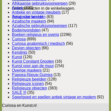
Afrikaanse gebruiksvoorwerpen
(29)
Antiek
(333)
Geen producten in de winkelwagen.
Antieke en vintage meubels
(17)
Terug naar winkel
Aziatische beelden
(63)
Aziatische maskers
(94)
Aziatische gebruiksvoorwerpen
(117)
Bodemvondsten
(47)
Boeken religieus en overig
(2296)
Curiosa
(899)
Curiosa anatomisch / medisch
(56)
Design objecten
(66)
Kerstmis
(50)
Kunst
(126)
Kunst Constant Grooten
(16)
Kunst voor aan de muur
(154)
Overige maskers
(21)
Papoea-Nieuw-Guinea
(13)
Religieuze beelden
(128)
Religieuze iconen
(54)
Religieuze objecten
(383)
SALE !!!
(35)
Speelgoed en spellen antiek vintage en modern
(92)
Curiosa en Kunst.nl